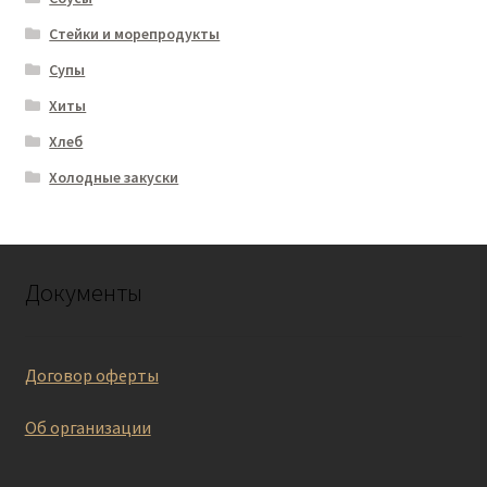
Стейки и морепродукты
Супы
Хиты
Хлеб
Холодные закуски
Документы
Договор оферты
Об организации