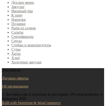
Детское меню
Закуски
Икорный бар
К пиву
Напитки
Подарки
Рыба из садков
Салаты
Сертификаты
Соусы
Стейки и морепродукты
Супы
Хиты
Хлеб
Холодные закуски
Документы
Договор оферты
Об организации
© Доставка еды и напитков из ресторана «Русская рыбалка» в
Комарово 2026
Built with Storefront & WooCommerce
.