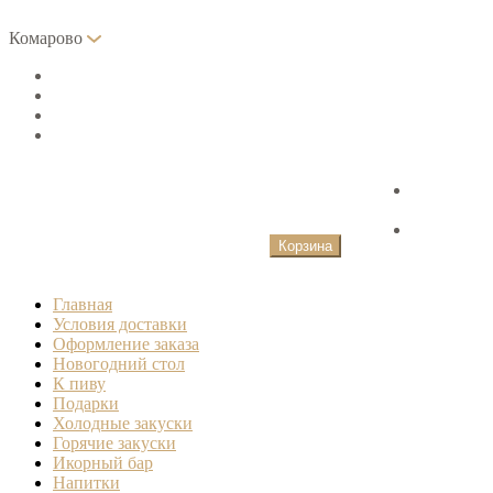
Комарово
Главная
Оформление заказа
Условия доставки
+7 812 633-03-66
0 товаров
0
руб.
Корзина
Главная
Условия доставки
Оформление заказа
Новогодний стол
К пиву
Подарки
Холодные закуски
Горячие закуски
Икорный бар
Напитки